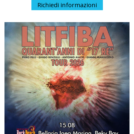
Richiedi informazioni
I cookie necessari contribuiscono a rendere fruibile il sito
abilitando le funzioni di base come la navigazione della
pagina, l'accesso alle aree protette e a raccogliere dati sul
percorso di navigazione.
Il sito non può funzionare correttamente senza questi
cookie e non richiedono il tuo consenso.
Vedi la lista completa
Statistici
I cookie statistici aiutano i proprietari del sito web a capire
come i visitatori interagiscono, raccogliendo e
trasmettendo informazioni in forma anonima.
Vedi la lista completa
Marketing