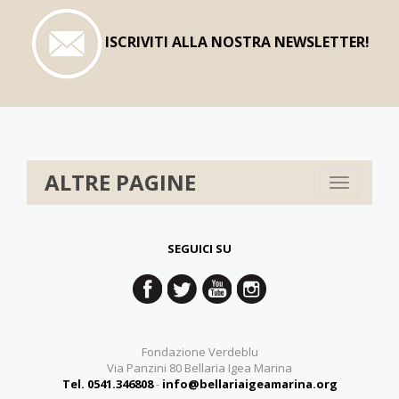
ISCRIVITI ALLA NOSTRA NEWSLETTER!
ALTRE PAGINE
Toggle
navigation
SEGUICI SU
Fondazione Verdeblu
Via Panzini 80 Bellaria Igea Marina
Tel. 0541.346808
-
info@bellariaigeamarina.org