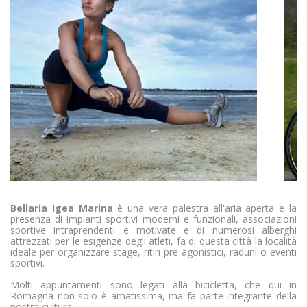
Vedi la lista completa
Marketing
I cookie per il marketing vengono utilizzati per monitorare i
visitatori nei siti web. L'intento è quello di visualizzare
annunci pertinenti e coinvolgenti per il singolo utente e
quindi quelli di maggior valore per gli editori e gli
inserzionisti terzi.
Vedi la lista completa
Bellaria Igea Marina
è una vera palestra all'aria aperta e la
presenza di impianti sportivi moderni e funzionali, associazioni
sportive intraprendenti e motivate e di numerosi alberghi
attrezzati per le esigenze degli atleti, fa di questa città la località
ideale per organizzare stage, ritiri pre agonistici, raduni o eventi
sportivi.
Molti appuntamenti sono legati alla bicicletta, che qui in
Romagna non solo è amatissima, ma fa parte integrante della
nostra cultura.