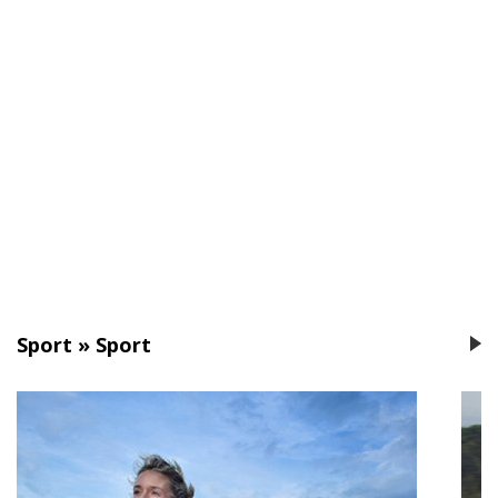
Necessari
I cookie necessari contribuiscono a rendere fruibile il sito
abilitando le funzioni di base come la navigazione della
pagina, l'accesso alle aree protette e a raccogliere dati sul
percorso di navigazione.
Il sito non può funzionare correttamente senza questi
cookie e non richiedono il tuo consenso.
Vedi la lista completa
Sport
»
Sport
Statistici
I cookie statistici aiutano i proprietari del sito web a capire
come i visitatori interagiscono, raccogliendo e
trasmettendo informazioni in forma anonima.