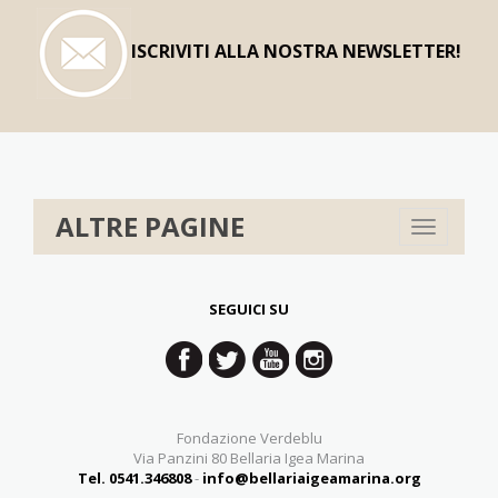
ISCRIVITI ALLA NOSTRA NEWSLETTER!
ALTRE PAGINE
Toggle
navigation
SEGUICI SU
Fondazione Verdeblu
Via Panzini 80 Bellaria Igea Marina
Tel. 0541.346808
-
info@bellariaigeamarina.org