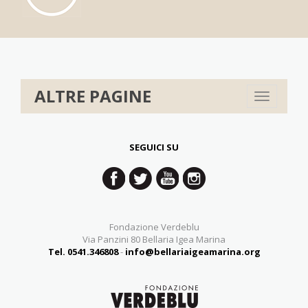
ALTRE PAGINE
Toggle
navigation
SEGUICI SU
Fondazione Verdeblu
Via Panzini 80 Bellaria Igea Marina
Tel. 0541.346808
-
info@bellariaigeamarina.org