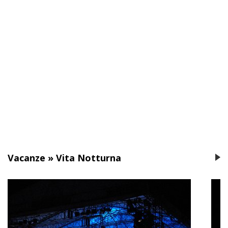
Necessari
I cookie necessari contribuiscono a rendere fruibile il sito
abilitando le funzioni di base come la navigazione della
pagina, l'accesso alle aree protette e a raccogliere dati sul
percorso di navigazione.
Il sito non può funzionare correttamente senza questi
cookie e non richiedono il tuo consenso.
Vedi la lista completa
Vacanze
»
Vita Notturna
Statistici
I cookie statistici aiutano i proprietari del sito web a capire
come i visitatori interagiscono, raccogliendo e
trasmettendo informazioni in forma anonima.