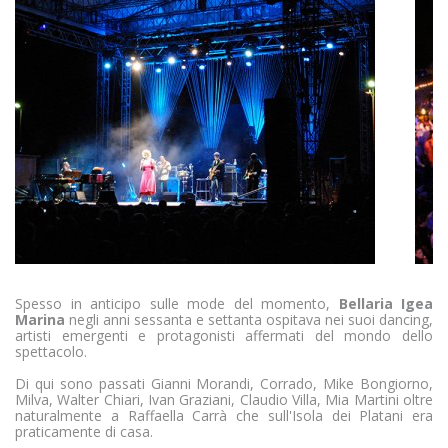
Vedi la lista completa
Marketing
I cookie per il marketing vengono utilizzati per monitorare i
visitatori nei siti web. L'intento è quello di visualizzare
annunci pertinenti e coinvolgenti per il singolo utente e
quindi quelli di maggior valore per gli editori e gli
inserzionisti terzi.
Vedi la lista completa
Spesso in anticipo sulle mode del momento,
Bellaria Igea
Marina
negli anni sessanta e settanta ospitava nei suoi dancing,
artisti emergenti e protagonisti affermati del mondo dello
spettacolo.
Di qui sono passati Gianni Morandi, Corrado, Mike Bongiorno,
Milva, Walter Chiari, Ivan Graziani, Claudio Villa, Mia Martini oltre
naturalmente a Raffaella Carrà che sull'Isola dei Platani era
praticamente di casa.