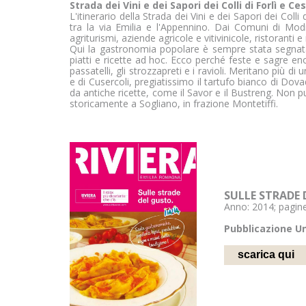
Strada dei Vini e dei Sapori dei Colli di Forlì e C
L'itinerario della Strada dei Vini e dei Sapori dei Col
tra la via Emilia e l'Appennino. Dai Comuni di Mod
agriturismi, aziende agricole e vitivinicole, ristoranti 
Qui la gastronomia popolare è sempre stata segnata dal
piatti e ricette ad hoc. Ecco perché feste e sagre en
passatelli, gli strozzapreti e i ravioli. Meritano più d
e di Cusercoli, pregiatissimo il tartufo bianco di Dovad
da antiche ricette, come il Savor e il Bustreng. Non pu
storicamente a Sogliano, in frazione Montetiffi.
SULLE STRADE
Anno: 2014; pagine
Pubblicazione U
scarica qui