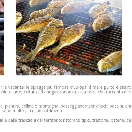
ribuiscono a rendere fruibile il sito abilitando le funzioni di 
a, l'accesso alle aree protette e a raccogliere dati sul perco
nare correttamente senza questi cookie e non richiedono il tu
ano i proprietari del sito web a capire come i visitatori interag
ioni in forma anonima.
r le vacanze: le spiagge più famose d’Europa, il mare pulito e sicuro, i
nio di arte, cultura ed enogastronomia. Una terra che racconta di civilt
, pianura, collina e montagna, passeggiando per antichi paesini, ent
i, sono molto più di un nutrimento.
a e dalle tradizioni del territorio: ristoranti tipici, trattorie, osterie,
g vengono utilizzati per monitorare i visitatori nei siti web. L'in