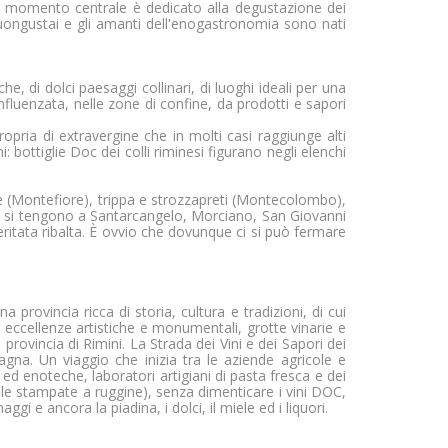
maggior valore per gli
il momento centrale è dedicato alla degustazione dei
i buongustai e gli amanti dell'enogastronomia sono nati
che, di dolci paesaggi collinari, di luoghi ideali per una
fluenzata, nelle zone di confine, da prodotti e sapori
pria di extravergine che in molti casi raggiunge alti
i: bottiglie Doc dei colli riminesi figurano negli elenchi
e (Montefiore), trippa e strozzapreti (Montecolombo),
 che si tengono a Santarcangelo, Morciano, San Giovanni
itata ribalta. È ovvio che dovunque ci si può fermare
a provincia ricca di storia, cultura e tradizioni, di cui
 eccellenze artistiche e monumentali, grotte vinarie e
rovincia di Rimini. La Strada dei Vini e dei Sapori dei
magna. Un viaggio che inizia tra le aziende agricole e
ine ed enoteche, laboratori artigiani di pasta fresca e dei
tele stampate a ruggine), senza dimenticare i vini DOC,
ggi e ancora la piadina, i dolci, il miele ed i liquori.