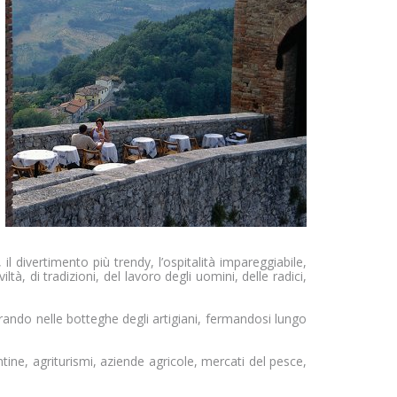
base come la
rso di navigazione.
o consenso.
iscono, raccogliendo e
l divertimento più trendy, l’ospitalità impareggiabile,
à, di tradizioni, del lavoro degli uomini, delle radici,
rando nelle botteghe degli artigiani, fermandosi lungo
 cantine, agriturismi, aziende agricole, mercati del pesce,
tento è quello di