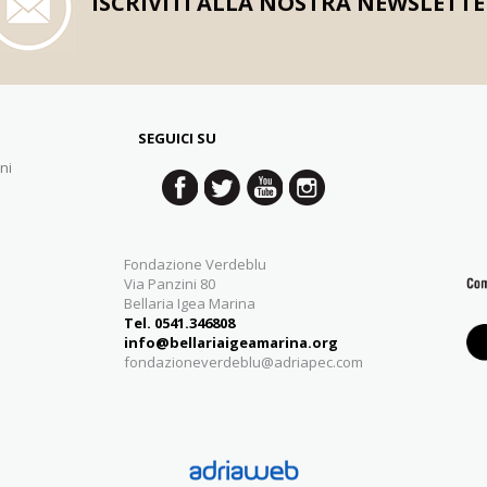
ISCRIVITI ALLA NOSTRA NEWSLETTE
SEGUICI SU
ni
Fondazione Verdeblu
Via Panzini 80
Bellaria Igea Marina
Tel. 0541.346808
info@bellariaigeamarina.org
fondazioneverdeblu@adriapec.com