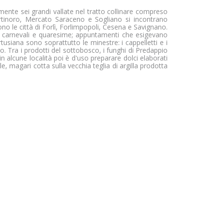
almente sei grandi vallate nel tratto collinare compreso
ertinoro, Mercato Saraceno e Sogliano si incontrano
 sono le città di Forlì, Forlimpopoli, Cesena e Savignano.
este, carnevali e quaresime; appuntamenti che esigevano
usiana sono soprattutto le minestre: i cappelletti e i
ano. Tra i prodotti del sottobosco, i funghi di Predappio
 in alcune località poi è d'uso preparare dolci elaborati
e, magari cotta sulla vecchia teglia di argilla prodotta