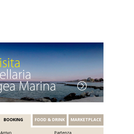
BOOKING
FOOD & DRINK
MARKETPLACE
Arrivo
Partenza