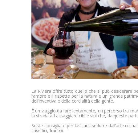
Necessari
I cookie necessari cont
navigazione della pagin
Il sito non può funzio
Vedi la lista completa
Statistici
I cookie statistici aiut
trasmettendo informaz
La Riviera offre tutto quello che si può desiderare pe
l’amore e il rispetto per la natura e un grande patrimo
Vedi la lista completa
dell’inventiva e della cordialità della gente.
È un viaggio da fare lentamente, un percorso tra mare
la strada ad assaggiare cibi e vini che, da queste part
Marketing
Soste consigliate per lasciarsi sedurre dall’arte culinari
caseifici, frantoi.
I cookie per il marketin