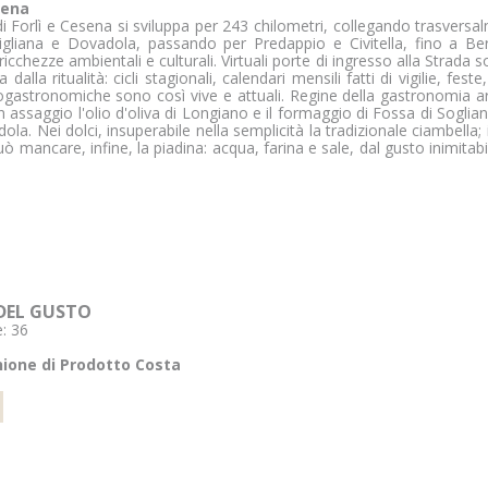
esena
li di Forlì e Cesena si sviluppa per 243 chilometri, collegando trasvers
igliana e Dovadola, passando per Predappio e Civitella, fino a B
e ricchezze ambientali e culturali. Virtuali porte di ingresso alla Strada
la ritualità: cicli stagionali, calendari mensili fatti di vigilie, f
ogastronomiche sono così vive e attuali. Regine della gastronomia art
i un assaggio l'olio d'oliva di Longiano e il formaggio di Fossa di Sogli
ola. Nei dolci, insuperabile nella semplicità la tradizionale ciambella;
ò mancare, infine, la piadina: acqua, farina e sale, dal gusto inimitabil
 DEL GUSTO
: 36
nione di Prodotto Costa