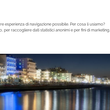
iamo
Contatti
Comunicati
Concorsi
Area operatori
Partner
Amminist
liore esperienza di navigazione possibile. Per cosa li usiamo?
o, per raccogliere dati statistici anonimi e per fini di marketing.
E
FAMILY
SPORT
TRADIZIONE
BUSINESS
E