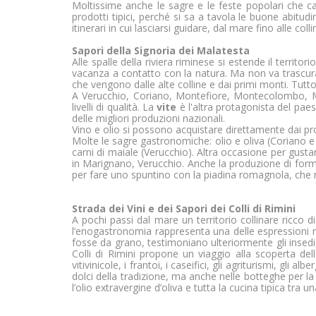
visualizzare annunci pe
Moltissime anche le sagre e le feste popolari che c
prodotti tipici, perché si sa a tavola le buone abitud
editori e gli inserzionisti
itinerari in cui lasciarsi guidare, dal mare fino alle colli
Vedi la lista completa
Sapori della Signoria dei Malatesta
Alle spalle della riviera riminese si estende il territor
vacanza a contatto con la natura. Ma non va trascurat
che vengono dalle alte colline e dai primi monti. Tutto
A Verucchio, Coriano, Montefiore, Montecolombo, M
livelli di qualità. La
vite
è l'altra protagonista del paesag
delle migliori produzioni nazionali.
Vino e olio si possono acquistare direttamente dai pro
Molte le sagre gastronomiche: olio e oliva (Coriano 
carni di maiale (Verucchio). Altra occasione per gusta
in Marignano, Verucchio. Anche la produzione di form
per fare uno spuntino con la piadina romagnola, che ne
Strada dei Vini e dei Sapori dei Colli di Rimini
A pochi passi dal mare un territorio collinare ricco di 
l’enogastronomia rappresenta una delle espressioni ma
fosse da grano, testimoniano ulteriormente gli insedia
Colli di Rimini propone un viaggio alla scoperta dell
vitivinicole, i frantoi, i caseifici, gli agriturismi, gli
dolci della tradizione, ma anche nelle botteghe per la
l’olio extravergine d’oliva e tutta la cucina tipica tra u