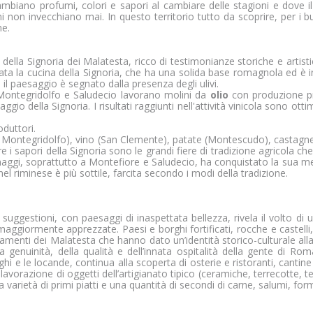
rtinenti e coinvolgenti per il singolo utente e quindi quelli di 
ambiano profumi, colori e sapori al cambiare delle stagioni e dove 
ini non invecchiano mai. In questo territorio tutto da scoprire, per 
 terzi.
ne.
io della Signoria dei Malatesta, ricco di testimonianze storiche e artisti
a la cucina della Signoria, che ha una solida base romagnola ed è in
 il paesaggio è segnato dalla presenza degli ulivi.
ontegridolfo e Saludecio lavorano molini da
olio
con produzione pro
gio della Signoria. I risultati raggiunti nell'attività vinicola sono ottim
duttori.
e Montegridolfo), vino (San Clemente), patate (Montescudo), castagn
re i sapori della Signoria sono le grandi fiere di tradizione agricola
aggi, soprattutto a Montefiore e Saludecio, ha conquistato la sua mer
l riminese è più sottile, farcita secondo i modi della tradizione.
suggestioni, con paesaggi di inaspettata bellezza, rivela il volto di un
ggiormente apprezzate. Paesi e borghi fortificati, rocche e castelli,
menti dei Malatesta che hanno dato un’identità storico-culturale alla p
a genuinità, della qualità e dell’innata ospitalità della gente di Ro
 alberghi e le locande, continua alla scoperta di osterie e ristoranti, cant
 lavorazione di oggetti dell’artigianato tipico (ceramiche, terrecotte, 
na varietà di primi piatti e una quantità di secondi di carne, salumi, forma