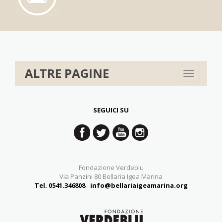
ALTRE PAGINE
Toggle
navigation
SEGUICI SU
Fondazione Verdeblu
Via Panzini 80 Bellaria Igea Marina
Tel. 0541.346808
-
info@bellariaigeamarina.org