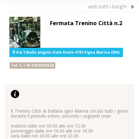
vedi tutti i luoghi
Fermata Trenino Città n.2
Via Tibullo angolo Viale Ennio 47814 Igea Marina (RN)
Tel.
+39 338 8932538
Necessari
Il Trenino Città di Bellaria Igea Marina circola tutti i giorni
I cookie necessari contribuiscono a rendere fruibile il sito
durante il periodo estivo, secondo i seguenti orari:
abilitando le funzioni di base come la navigazione della
mattino dalle ore 09.00 alle ore 12.30
pagina, l'accesso alle aree protette e a raccogliere dati sul
pomeriggio dalle ore 16.00 alle ore 18.30
percorso di navigazione.
sera dalle ore 20.00 alle ore 23.30