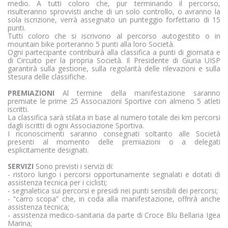
medio. A tutti coloro che, pur terminando il percorso,
risulteranno sprovvisti anche di un solo controllo, o avranno la
sola iscrizione, verrà assegnato un punteggio forfettario di 15
punti.
Tutti coloro che si iscrivono al percorso autogestito o in
mountain bike porteranno 5 punti alla loro Società.
Ogni partecipante contribuirà alla classifica a punti di giornata e
di Circuito per la propria Società. Il Presidente di Giuria UISP
garantirà sulla gestione, sulla regolarità delle rilevazioni e sulla
stesura delle classifiche.
PREMIAZIONI
Al termine della manifestazione saranno
premiate le prime 25 Associazioni Sportive con almeno 5 atleti
iscritti.
La classifica sarà stilata in base al numero totale dei km percorsi
dagli iscritti di ogni Associazione Sportiva.
I riconoscimenti saranno consegnati soltanto alle Società
presenti al momento delle premiazioni o a delegati
esplicitamente designati.
SERVIZI
Sono previsti i servizi di:
- ristoro lungo i percorsi opportunamente segnalati e dotati di
assistenza tecnica per i ciclisti;
- segnaletica sui percorsi e presidi nei punti sensibili dei percorsi;
- “carro scopa” che, in coda alla manifestazione, offrirà anche
assistenza tecnica;
- assistenza medico-sanitaria da parte di Croce Blu Bellaria Igea
Marina;