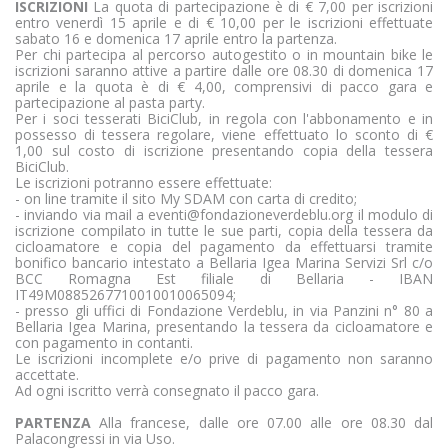
ISCRIZIONI
La quota di partecipazione è di € 7,00 per iscrizioni
entro venerdì 15 aprile e di € 10,00 per le iscrizioni effettuate
sabato 16 e domenica 17 aprile entro la partenza.
Per chi partecipa al percorso autogestito o in mountain bike le
iscrizioni saranno attive a partire dalle ore 08.30 di domenica 17
aprile e la quota è di € 4,00, comprensivi di pacco gara e
partecipazione al pasta party.
Per i soci tesserati BiciClub, in regola con l'abbonamento e in
possesso di tessera regolare, viene effettuato lo sconto di €
1,00 sul costo di iscrizione presentando copia della tessera
BiciClub.
Le iscrizioni potranno essere effettuate:
- on line tramite il sito My SDAM con carta di credito;
- inviando via mail a eventi@fondazioneverdeblu.org il modulo di
iscrizione compilato in tutte le sue parti, copia della tessera da
cicloamatore e copia del pagamento da effettuarsi tramite
bonifico bancario intestato a Bellaria Igea Marina Servizi Srl c/o
BCC Romagna Est filiale di Bellaria - IBAN
IT49M0885267710010010065094;
- presso gli uffici di Fondazione Verdeblu, in via Panzini n° 80 a
Bellaria Igea Marina, presentando la tessera da cicloamatore e
con pagamento in contanti.
Le iscrizioni incomplete e/o prive di pagamento non saranno
accettate.
Ad ogni iscritto verrà consegnato il pacco gara.
PARTENZA
Alla francese, dalle ore 07.00 alle ore 08.30 dal
Palacongressi in via Uso.