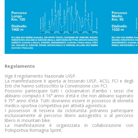
Regolamento
Vige il regolamento Nazionale UISP.
La manifestazione è aperta ai tesserati UISP, ACSI, FCI e degli
Enti che hanno sottoscritto la Convenzione con FCI.
Possono partecipare tutti i cicloamatori d'ambo i sessi che
abbiano compiuto il 16° anno d'età e che non abbiano superato
il 75° anno d'età. Tutti dovranno essere in possesso di idoneità
medico-sportiva competitiva per attività agonistica.
I possessori di tessera da cicloturista potranno partecipare
esclusivamente al percorso libero autogestito o al percorso
libero in mountain bike.
La manifestazione è organizzata in collaborazione con
Polisportiva Romagna Sprint.