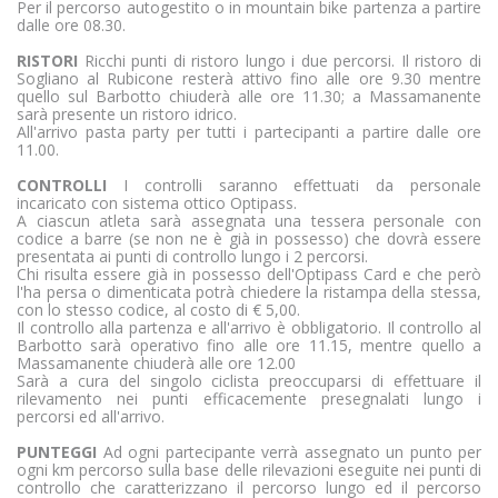
Per il percorso autogestito o in mountain bike partenza a partire
dalle ore 08.30.
RISTORI
Ricchi punti di ristoro lungo i due percorsi. Il ristoro di
Sogliano al Rubicone resterà attivo fino alle ore 9.30 mentre
quello sul Barbotto chiuderà alle ore 11.30; a Massamanente
sarà presente un ristoro idrico.
All'arrivo pasta party per tutti i partecipanti a partire dalle ore
11.00.
CONTROLLI
I controlli saranno effettuati da personale
incaricato con sistema ottico Optipass.
A ciascun atleta sarà assegnata una tessera personale con
codice a barre (se non ne è già in possesso) che dovrà essere
presentata ai punti di controllo lungo i 2 percorsi.
Chi risulta essere già in possesso dell'Optipass Card e che però
l'ha persa o dimenticata potrà chiedere la ristampa della stessa,
con lo stesso codice, al costo di € 5,00.
Il controllo alla partenza e all'arrivo è obbligatorio. Il controllo al
Barbotto sarà operativo fino alle ore 11.15, mentre quello a
Massamanente chiuderà alle ore 12.00
Sarà a cura del singolo ciclista preoccuparsi di effettuare il
rilevamento nei punti efficacemente presegnalati lungo i
percorsi ed all'arrivo.
PUNTEGGI
Ad ogni partecipante verrà assegnato un punto per
ogni km percorso sulla base delle rilevazioni eseguite nei punti di
controllo che caratterizzano il percorso lungo ed il percorso