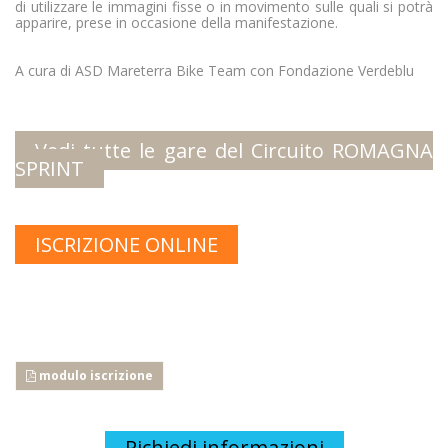
di utilizzare le immagini fisse o in movimento sulle quali si potrà
apparire, prese in occasione della manifestazione.
Necessari
A cura di ASD Mareterra Bike Team con Fondazione Verdeblu
I cookie necessari contribuiscono a rendere fruibile il sito abili
la navigazione della pagina, l'accesso alle aree protette e a rac
navigazione.
Vedi tutte le gare del Circuito ROMAGNA
Il sito non può funzionare correttamente senza questi cookie e n
SPRINT
consenso.
Vedi la lista completa
ISCRIZIONE ONLINE
Statistici
I cookie statistici aiutano i proprietari del sito web a capire come 
raccogliendo e trasmettendo informazioni in forma anonima.
modulo iscrizione
Vedi la lista completa
Marketing
Richiedi informazioni