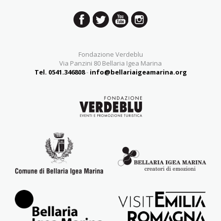
Fondazione Verdeblu
Via Panzini 80 Bellaria Igea Marina
Tel. 0541.346808
-
info@bellariaigeamarina.org