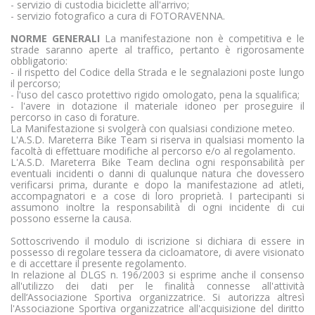
- servizio di custodia biciclette all'arrivo;
- servizio fotografico a cura di FOTORAVENNA.
NORME GENERALI
La manifestazione non è competitiva e le
strade saranno aperte al traffico, pertanto è rigorosamente
obbligatorio:
- il rispetto del Codice della Strada e le segnalazioni poste lungo
il percorso;
- l'uso del casco protettivo rigido omologato, pena la squalifica;
- l'avere in dotazione il materiale idoneo per proseguire il
percorso in caso di forature.
La Manifestazione si svolgerà con qualsiasi condizione meteo.
L'A.S.D. Mareterra Bike Team si riserva in qualsiasi momento la
facoltà di effettuare modifiche al percorso e/o al regolamento.
L'A.S.D. Mareterra Bike Team declina ogni responsabilità per
eventuali incidenti o danni di qualunque natura che dovessero
verificarsi prima, durante e dopo la manifestazione ad atleti,
accompagnatori e a cose di loro proprietà. I partecipanti si
assumono inoltre la responsabilità di ogni incidente di cui
possono esserne la causa.
Sottoscrivendo il modulo di iscrizione si dichiara di essere in
possesso di regolare tessera da cicloamatore, di avere visionato
e di accettare il presente regolamento.
In relazione al DLGS n. 196/2003 si esprime anche il consenso
all'utilizzo dei dati per le finalità connesse all'attività
dell’Associazione Sportiva organizzatrice. Si autorizza altresì
l'Associazione Sportiva organizzatrice all'acquisizione del diritto