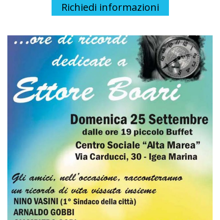
Richiedi informazioni
Necessari
I cookie necessari contribuiscono a rendere fruibile il sito
abilitando le funzioni di base come la navigazione della
pagina, l'accesso alle aree protette e a raccogliere dati sul
percorso di navigazione.
Il sito non può funzionare correttamente senza questi
cookie e non richiedono il tuo consenso.
Vedi la lista completa
Statistici
I cookie statistici aiutano i proprietari del sito web a capire
come i visitatori interagiscono, raccogliendo e
trasmettendo informazioni in forma anonima.