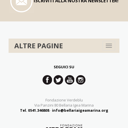
ISCRIVITI ALLA NOSTRA NEWSLETTER!
ALTRE PAGINE
Toggle
navigation
SEGUICI SU
Fondazione Verdeblu
Via Panzini 80 Bellaria Igea Marina
Tel. 0541.346808
-
info@bellariaigeamarina.org