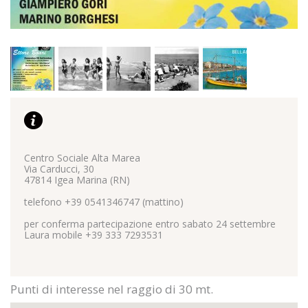
Vedi la lista completa
Marketing
I cookie per il marketing vengono utilizzati per monitorare i
visitatori nei siti web. L'intento è quello di visualizzare
annunci pertinenti e coinvolgenti per il singolo utente e
quindi quelli di maggior valore per gli editori e gli
inserzionisti terzi.
Centro Sociale Alta Marea
Via Carducci, 30
Vedi la lista completa
47814 Igea Marina (RN)
telefono +39 0541346747 (mattino)
per conferma partecipazione entro sabato 24 settembre
Laura mobile +39 333 7293531
Punti di interesse nel raggio di 30 mt.