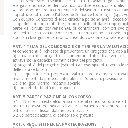
– di rafforzare la visibilità della Città di Bellaria Igea Marin
enogastronomica rendendola riconoscibile e concorrenziale;
– di promuovere la competitività del sistema turistico attrav
soprattutto attraverso l'utilizzo delle nuove tecnologie (app, 
Con questo Concorso di idee ciascuna persona avrà l'occasion
scopi del concorso infatti è proprio quello di dare l'opportuni
parte dei circuiti convenzionali, di confrontarsi con chi svo
presentata, realizza un concetto di turismo dinamico dove, la p
soddisfi i bisogni del territorio, creando coesione sociale e aum
ART. 4 TEMA DEL CONCORSO E CRITERI PER LA VALUTAZI
Ai concorrenti è richiesto di presentare un progetto che abbia l
a) capacità del progetto di aumentare l'attrattiva verso la
attraverso la capacità comunicativa del progetto);
b) originalità del progetto (valutata ad esempio attraverso le 
delle risorse locali)
c) qualità della proposta (valutata ad esempio attravers
finanziamenti da parte di enti pubblici e/o privati, previsione di 
ribuiscono a rendere fruibile il sito abilitando le funzioni di 
Bellaria Igea Marina, impatto sociale);
a, l'accesso alle aree protette e a raccogliere dati sul perco
d) concreta fattibilità del progetto.
nare correttamente senza questi cookie e non richiedono il tu
ART. 5 PARTECIPAZIONE AL CONCORSO
5.1 Non è richiesta alcuna iscrizione al concorso di idee e tut
requisiti previsti ed indicati all'art. 6, dovranno presentare la
entro i termini fissati dal medesimo art. 8.
5.2 La partecipazione al concorso è gratuita.
ART. 6 REQUISITI PER LA PARTECIPAZIONE