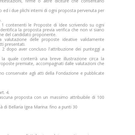
ntestazioni, firme o altre diciture che consentano
ed i due plichi interni di ogni proposta pervenuta per
.
 1 contenenti le Proposte di Idee scrivendo su ogni
dentifica la proposta previa verifica che non vi siano
ione del candidato proponente.
a valutazione delle proposte ideative validamente
i presentati.
 2 dopo aver concluso l'attribuzione dei punteggi a
la quale conterrà una breve illustrazione circa la
 proposte premiate, accompagnati dalle valutazioni che
no conservate agli atti della Fondazione e pubblicate
rt. 4.
ascuna proposta con un massimo attribuibile di 100
à di Bellaria Igea Marina: fino a punti 30