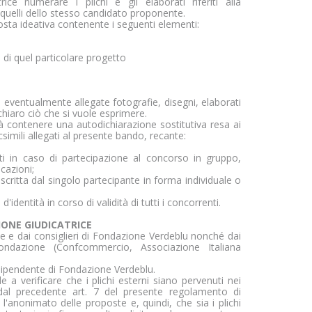
e numerare i plichi e gli elaborati riferiti alla
quelli dello stesso candidato proponente.
osta ideativa contenente i seguenti elementi:
di quel particolare progetto
 eventualmente allegate fotografie, disegni, elaborati
 chiaro ciò che si vuole esprimere.
contenere una autodichiarazione sostitutiva resa ai
simili allegati al presente bando, recante:
i in caso di partecipazione al concorso in gruppo,
cazioni;
oscritta dal singolo partecipante in forma individuale o
dentità in corso di validità di tutti i concorrenti.
IONE GIUDICATRICE
 e dai consiglieri di Fondazione Verdeblu nonché dai
 Fondazione (Confcommercio, Associazione Italiana
 dipendente di Fondazione Verdeblu.
a verificare che i plichi esterni siano pervenuti nei
te dal precedente art. 7 del presente regolamento di
l'anonimato delle proposte e, quindi, che sia i plichi