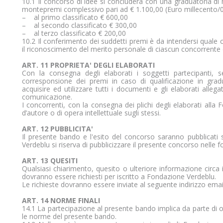
10.1 Il concorso di idee si concluderà con una graduatoria di 
montepremi complessivo pari ad € 1.100,00 (Euro millecento/0
– al primo classificato € 600,00
– al secondo classificato € 300,00
– al terzo classificato € 200,00
10.2 Il conferimento dei suddetti premi è da intendersi quale c
il riconoscimento del merito personale di ciascun concorrente 
ART. 11 PROPRIETA' DEGLI ELABORATI
Con la consegna degli elaborati i soggetti partecipanti, s
corresponsione dei premi in caso di qualificazione in grad
acquisire ed utilizzare tutti i documenti e gli elaborati alleg
comunicazione.
I concorrenti, con la consegna dei plichi degli elaborati all
d’autore o di opera intellettuale sugli stessi.
ART. 12 PUBBLICITA'
Il presente bando e l'esito del concorso saranno pubblicati 
Verdeblu si riserva di pubblicizzare il presente concorso nelle 
ART. 13 QUESITI
Qualsiasi chiarimento, quesito o ulteriore informazione circa i
dovranno essere richiesti per iscritto a Fondazione Verdeblu.
Le richieste dovranno essere inviate al seguente indirizzo em
ART. 14 NORME FINALI
14.1 La partecipazione al presente bando implica da parte di o
le norme del presente bando.