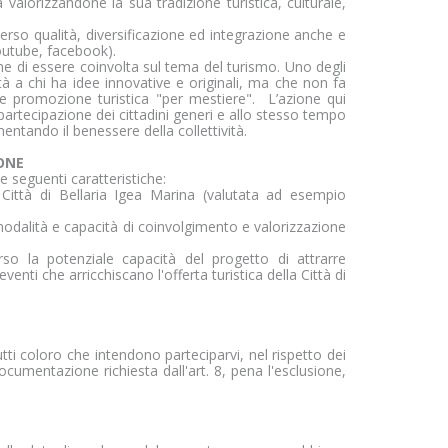
a valorizzandone la sua tradizione turistica, culturale,
erso qualità, diversificazione ed integrazione anche e
youtube, facebook).
e di essere coinvolta sul tema del turismo. Uno degli
tà a chi ha idee innovative e originali, ma che non fa
lge promozione turistica "per mestiere". L’azione qui
artecipazione dei cittadini generi e allo stesso tempo
entando il benessere della collettività.
ONE
e seguenti caratteristiche:
 Città di Bellaria Igea Marina (valutata ad esempio
modalità e capacità di coinvolgimento e valorizzazione
o la potenziale capacità del progetto di attrarre
eventi che arricchiscano l'offerta turistica della Città di
base come la
rso di navigazione.
o consenso.
ti coloro che intendono parteciparvi, nel rispetto dei
 documentazione richiesta dall'art. 8, pena l'esclusione,