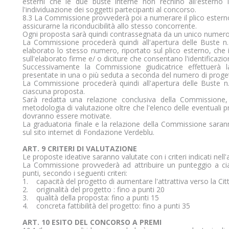
esterni che le due buste interne non rechino all'esterno i
l'individuazione dei soggetti partecipanti al concorso.
8.3 La Commissione provvederà poi a numerare il plico esterno 
assicurarne la riconducibilità allo stesso concorrente.
Ogni proposta sarà quindi contrassegnata da un unico numero
La Commissione procederà quindi all'apertura delle Buste n.
elaborato lo stesso numero, riportato sul plico esterno, che i
sull'elaborato firme e/ o diciture che consentano l'identificaz
Successivamente la Commissione giudicatrice effettuerà l
presentate in una o più seduta a seconda del numero di progett
La Commissione procederà quindi all'apertura delle Buste n.
ciascuna proposta.
Sarà redatta una relazione conclusiva della Commissione, 
metodologia di valutazione oltre che l'elenco delle eventuali
dovranno essere motivate.
La graduatoria finale e la relazione della Commissione saran
sul sito internet di Fondazione Verdeblu.
ART. 9 CRITERI DI VALUTAZIONE
Le proposte ideative saranno valutate con i criteri indicati nell'a
La Commissione provvederà ad attribuire un punteggio a ci
punti, secondo i seguenti criteri:
1. capacità del progetto di aumentare l'attrattiva verso la Citt
2. originalità del progetto : fino a punti 20
3. qualità della proposta: fino a punti 15
4. concreta fattibilità del progetto: fino a punti 35
ART. 10 ESITO DEL CONCORSO A PREMI