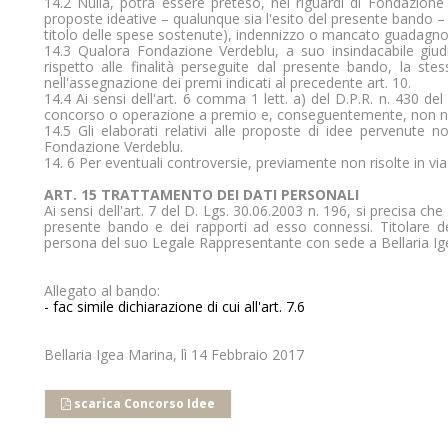
14.2 Nulla, potrà essere preteso, nei riguardi di Fondazione
proposte ideative – qualunque sia l'esito del presente bando –
titolo delle spese sostenute), indennizzo o mancato guadagno o
14.3 Qualora Fondazione Verdeblu, a suo insindacabile giud
rispetto alle finalità perseguite dal presente bando, la ste
nell'assegnazione dei premi indicati al precedente art. 10.
14.4 Ai sensi dell'art. 6 comma 1 lett. a) del D.P.R. n. 430 d
concorso o operazione a premio e, conseguentemente, non nece
14.5 Gli elaborati relativi alle proposte di idee pervenute n
Fondazione Verdeblu.
14. 6 Per eventuali controversie, previamente non risolte in via
ART. 15 TRATTAMENTO DEI DATI PERSONALI
Ai sensi dell'art. 7 del D. Lgs. 30.06.2003 n. 196, si precisa che i
presente bando e dei rapporti ad esso connessi. Titolare d
persona del suo Legale Rappresentante con sede a Bellaria Igea
Allegato al bando:
- fac simile dichiarazione di cui all'art. 7.6
Bellaria Igea Marina, lì 14 Febbraio 2017
scarica Concorso Idee