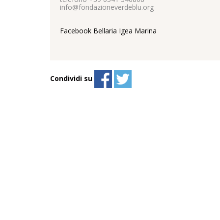
info@fondazioneverdeblu.org
Facebook Bellaria Igea Marina
Condividi su
Necessari
I cookie necessari cont
navigazione della pagin
Il sito non può funzio
Vedi la lista completa
Statistici