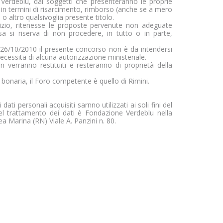
 Verdeblu, dai soggetti che presenteranno le proprie
 in termini di risarcimento, rimborso (anche se a mero
 altro qualsivoglia presente titolo.
izio, ritenesse le proposte pervenute non adeguate
ssa si riserva di non procedere, in tutto o in parte,
el 26/10/2010 il presente concorso non è da intendersi
ssita di alcuna autorizzazione ministeriale.
on verranno restituiti e resteranno di proprietà della
 bonaria, il Foro competente è quello di Rimini.
 dati personali acquisiti sarnno utilizzati ai soli fini del
el trattamento dei dati è Fondazione Verdeblu nella
 Marina (RN) Viale A. Panzini n. 80.