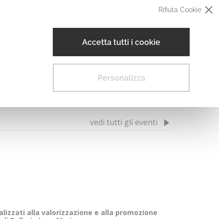
Rifiuta Cookie
IT
EN
DE
FR
Museo Digitale
Accetta tutti i cookie
razione Trasparente
Personalizza
VENTI
MOVIDA
vedi tutti gli eventi
alizzati alla valorizzazione e alla promozione