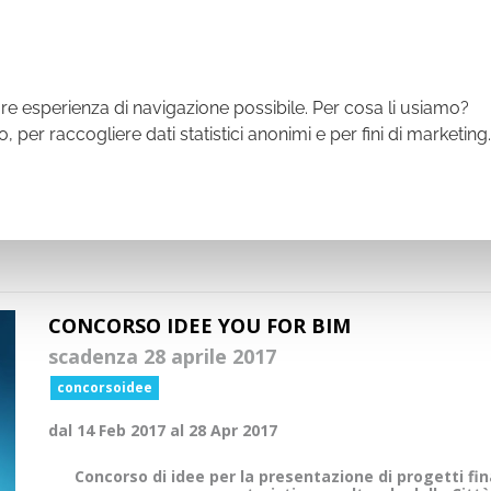
iamo
Contatti
Comunicati
Concorsi
Area operatori
Partner
Amminist
liore esperienza di navigazione possibile. Per cosa li usiamo?
o, per raccogliere dati statistici anonimi e per fini di marketing.
E
FAMILY
SPORT
TRADIZIONE
BUSINESS
E
CONCORSO IDEE YOU FOR BIM
scadenza 28 aprile 2017
concorsoidee
dal 14 Feb 2017 al 28 Apr 2017
Concorso di idee per la presentazione di progetti fin