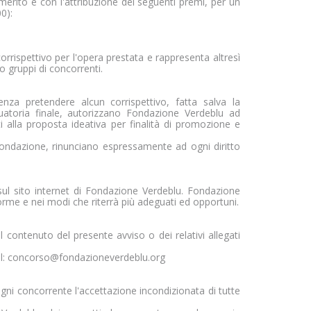
merito e con l'attribuzione dei seguenti premi, per un
0):
orrispettivo per l'opera prestata e rappresenta altresì
o gruppi di concorrenti.
enza pretendere alcun corrispettivo, fatta salva la
uatoria finale, autorizzano Fondazione Verdeblu ad
ati alla proposta ideativa per finalità di promozione e
a Fondazione, rinunciano espressamente ad ogni diritto
sul sito internet di Fondazione Verdeblu. Fondazione
forme e nei modi che riterrà più adeguati ed opportuni.
l contenuto del presente avviso o dei relativi allegati
ail: concorso@fondazioneverdeblu.org
gni concorrente l'accettazione incondizionata di tutte