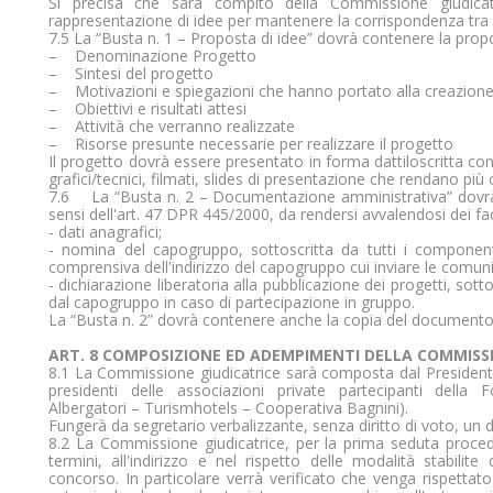
Si precisa che sarà compito della Commissione giudicatric
rappresentazione di idee per mantenere la corrispondenza tra 
7.5 La “Busta n. 1 – Proposta di idee” dovrà contenere la prop
– Denominazione Progetto
– Sintesi del progetto
– Motivazioni e spiegazioni che hanno portato alla creazione 
– Obiettivi e risultati attesi
– Attività che verranno realizzate
– Risorse presunte necessarie per realizzare il progetto
Il progetto dovrà essere presentato in forma dattiloscritta con
grafici/tecnici, filmati, slides di presentazione che rendano più
7.6 La “Busta n. 2 – Documentazione amministrativa” dovrà 
sensi dell'art. 47 DPR 445/2000, da rendersi avvalendosi dei fac
- dati anagrafici;
- nomina del capogruppo, sottoscritta da tutti i component
comprensiva dell'indirizzo del capogruppo cui inviare le comuni
- dichiarazione liberatoria alla pubblicazione dei progetti, sott
dal capogruppo in caso di partecipazione in gruppo.
La “Busta n. 2” dovrà contenere anche la copia del documento d'i
ART. 8 COMPOSIZIONE ED ADEMPIMENTI DELLA COMMISS
8.1 La Commissione giudicatrice sarà composta dal Presidente
presidenti delle associazioni private partecipanti della
Albergatori – Turismhotels – Cooperativa Bagnini).
Fungerà da segretario verbalizzante, senza diritto di voto, un
8.2 La Commissione giudicatrice, per la prima seduta procede 
termini, all'indirizzo e nel rispetto delle modalità stabili
concorso. In particolare verrà verificato che venga rispettato 