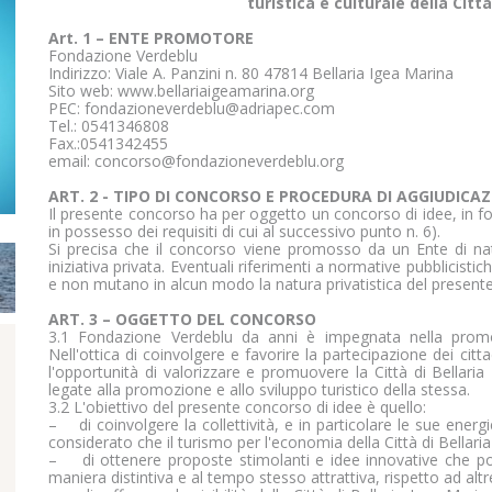
turistica e culturale della Citt
Art. 1 – ENTE PROMOTORE
Fondazione Verdeblu
Indirizzo: Viale A. Panzini n. 80 47814 Bellaria Igea Marina
Sito web: www.bellariaigeamarina.org
PEC: fondazioneverdeblu@adriapec.com
Tel.: 0541346808
Fax.:0541342455
email: concorso@fondazioneverdeblu.org
ART. 2 - TIPO DI CONCORSO E PROCEDURA DI AGGIUDICA
Il presente concorso ha per oggetto un concorso di idee, in f
in possesso dei requisiti di cui al successivo punto n. 6).
Si precisa che il concorso viene promosso da un Ente di n
iniziativa privata. Eventuali riferimenti a normative pubblicisti
e non mutano in alcun modo la natura privatistica del presen
ART. 3 – OGGETTO DEL CONCORSO
3.1 Fondazione Verdeblu da anni è impegnata nella promozi
Nell'ottica di coinvolgere e favorire la partecipazione dei citt
l'opportunità di valorizzare e promuovere la Città di Bellari
legate alla promozione e allo sviluppo turistico della stessa.
3.2 L'obiettivo del presente concorso di idee è quello:
– di coinvolgere la collettività, e in particolare le sue energ
considerato che il turismo per l'economia della Città di Bellaria
– di ottenere proposte stimolanti e idee innovative che pos
maniera distintiva e al tempo stesso attrattiva, rispetto ad alt