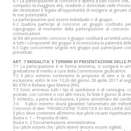
6.1 La partecipazione al concorso è aperta a tutti coloro che
compiuto la maggiore età, residenti o domiciliati nelle Province 
ano i proprietari del sito web a capire come i visitatori interag
dei destinatari è legata all'opportunità di rivolgersi ai giovani 
ioni in forma anonima.
le sue potenzialità.
La partecipazione può essere individuale o di gruppo.
6.2 Qualora partecipi al concorso un gruppo costituito pe
capogruppo al momento della partecipazione al concorso c
comunicazioni.
Ai fini del presente concorso il gruppo costituirà un'entità unica
A tutti i componenti del gruppo è riconosciuta la paternità dell
6.3 Ogni concorrente singolo e/o gruppo può partecipare con u
presentati.
g vengono utilizzati per monitorare i visitatori nei siti web. L'in
ART. 7 MODALITA' E TERMINI DI PRESENTAZIONE DELLE 
rtinenti e coinvolgenti per il singolo utente e quindi quelli di 
7.1 La partecipazione è in forma anonima, si svolgerà in un'
graduatoria di merito a cura della Commissione giudicatrice.
 terzi.
7.2 Il plico esterno contenente le proposte di idee e la d
esclusione, entro le ore 13,00 del giorno 28 aprile 2017 al seg
80 47814 Bellaria Igea Marina (RN).
7.3 Sono ammessi tutti i tipi di spedizione e di consegna,
postale, con corriere o con altri mezzi, fa fede il giorno di arr
E' richiesto, a pena di esclusione, il pieno anonimato dei candid
7.4 Il plico esterno dovrà garantire l'anonimato del mitten
Concorso di idee “PROMOZIONE TURISTICA DI BELLARIA IGEA MA
Il plico deve contenere all'interno due plichi recanti rispettivam
Busta n. 1 – Proposta di idee;
Busta n. 2 Documentazione amministrativa
Sia i plichi esterni che i plichi interni devono essere sigillati.