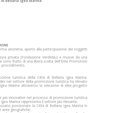
à di Bellaria Igea Marina
ZIONE
orma anonima, aperto alla partecipazione dei soggetti
atura privata (Fondazione Verdeblu) e muove da una
che sono frutto di una libera scelta dell'Ente Promotore
te procedimento.
one turistica della Città di Bellaria Igea Marina.
adini nel settore della promozione turistica ha rilevato
a Igea Marina attraverso la selezione di idee-progetto
ie più innovative nel processo di promozione turistica
 Igea Marina rappresenta il settore più rilevante;
sano posizionare la Città di Bellaria Igea Marina in
re aree geografiche;