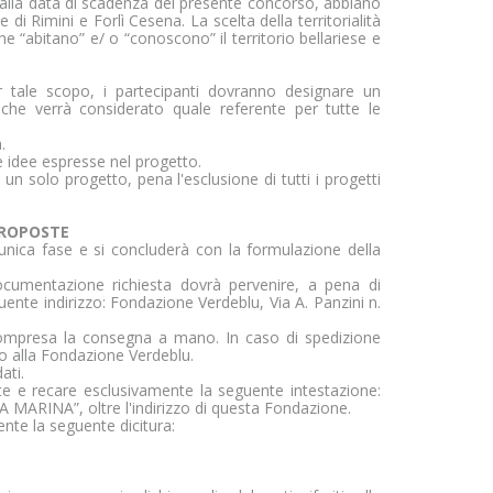
, alla data di scadenza del presente concorso, abbiano
di Rimini e Forlì Cesena. La scelta della territorialità
iscono, raccogliendo e
che “abitano” e/ o “conoscono” il territorio bellariese e
r tale scopo, i partecipanti dovranno designare un
he verrà considerato quale referente per tutte le
.
e idee espresse nel progetto.
n solo progetto, pena l'esclusione di tutti i progetti
tento è quello di
PROPOSTE
maggior valore per gli
unica fase e si concluderà con la formulazione della
ocumentazione richiesta dovrà pervenire, a pena di
uente indirizzo: Fondazione Verdeblu, Via A. Panzini n.
 compresa la consegna a mano. In caso di spedizione
ivo alla Fondazione Verdeblu.
ati.
te e recare esclusivamente la seguente intestazione:
RINA”, oltre l'indirizzo di questa Fondazione.
ente la seguente dicitura: