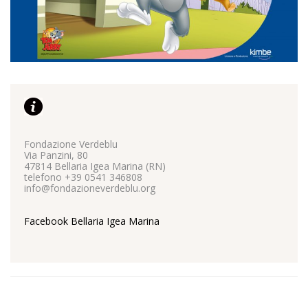
Marketing
I cookie per il marketing vengono utilizzati per monitorare i
visitatori nei siti web. L'intento è quello di visualizzare
annunci pertinenti e coinvolgenti per il singolo utente e
quindi quelli di maggior valore per gli editori e gli
inserzionisti terzi.
Vedi la lista completa
Fondazione Verdeblu
Via Panzini, 80
47814 Bellaria Igea Marina (RN)
telefono +39 0541 346808
info@fondazioneverdeblu.org
Facebook Bellaria Igea Marina