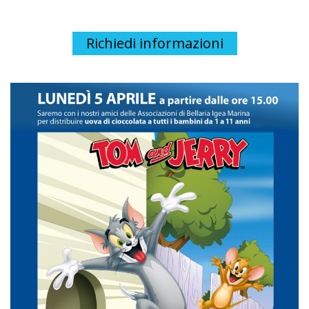
Necessari
I cookie necessari contribuiscono a rendere fruibile il sito
Richiedi informazioni
abilitando le funzioni di base come la navigazione della
pagina, l'accesso alle aree protette e a raccogliere dati sul
percorso di navigazione.
Il sito non può funzionare correttamente senza questi
cookie e non richiedono il tuo consenso.
Vedi la lista completa
Statistici
I cookie statistici aiutano i proprietari del sito web a capire
come i visitatori interagiscono, raccogliendo e
trasmettendo informazioni in forma anonima.
Vedi la lista completa