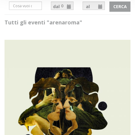
dal
al
CERCA
Tutti gli eventi "arenaroma"