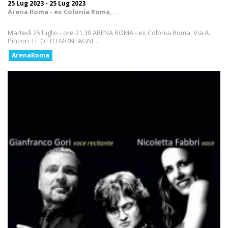
25 Lug 2023 - 25 Lug 2023
Arena Roma - ex Colonia Roma,...
Martedì 25 luglio - ore 21.30 ARENA ROMA - ex Colonia Roma, Via A.
Pinzon LE OTTO MONTAGNE...
ArenaRoma
Necessari
I cookie necessari contribuiscono a rendere fruibile il sito
abilitando le funzioni di base come la navigazione della
pagina, l'accesso alle aree protette e a raccogliere dati sul
percorso di navigazione.
Il sito non può funzionare correttamente senza questi
cookie e non richiedono il tuo consenso.
Vedi la lista completa
Statistici