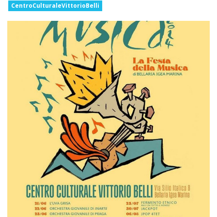
CentroCulturaleVittorioBelli