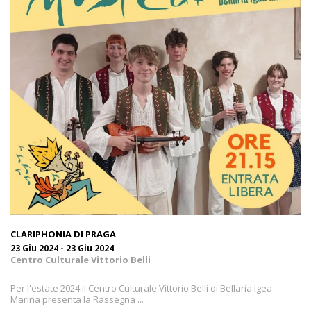
come i visitatori interagiscono, raccogliendo e
trasmettendo informazioni in forma anonima.
Vedi la lista completa
Marketing
I cookie per il marketing vengono utilizzati per monitorare i
visitatori nei siti web. L'intento è quello di visualizzare
annunci pertinenti e coinvolgenti per il singolo utente e
quindi quelli di maggior valore per gli editori e gli
inserzionisti terzi.
Vedi la lista completa
CLARIPHONIA DI PRAGA
23 Giu 2024 - 23 Giu 2024
Centro Culturale Vittorio Belli
Per l'estate 2024 il Centro Culturale Vittorio Belli di Bellaria Igea
Marina presenta la Rassegna ...