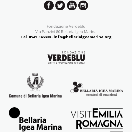
Fondazione Verdeblu
Via Panzini 80 Bellaria Igea Marina
Tel. 0541.346808
-
info@bellariaigeamarina.org