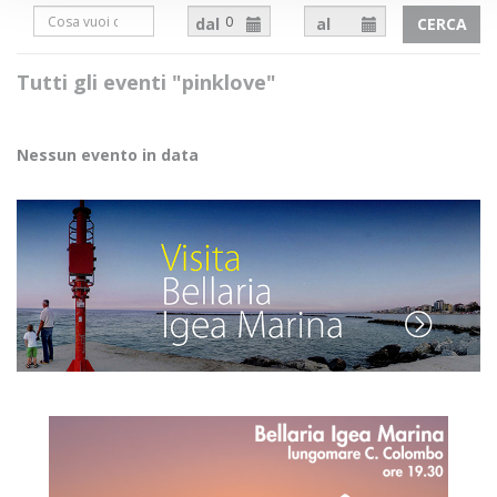
dal
al
CERCA
Tutti gli eventi "pinklove"
Nessun evento in data
Necessari
I cookie necessari contribuiscono a rendere fruibile il sito
abilitando le funzioni di base come la navigazione della
pagina, l'accesso alle aree protette e a raccogliere dati sul
percorso di navigazione.
Il sito non può funzionare correttamente senza questi
cookie e non richiedono il tuo consenso.
Vedi la lista completa