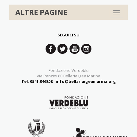
ALTRE PAGINE
Toggle
navigation
SEGUICI SU
Fondazione Verdeblu
Via Panzini 80 Bellaria Igea Marina
Tel. 0541.346808
-
info@bellariaigeamarina.org